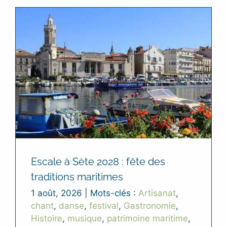
Escale à Sète 2028 : fête des
traditions maritimes
1 août, 2026
|
Mots-clés :
Artisanat
,
chant
,
danse
,
festival
,
Gastronomie
,
Histoire
,
musique
,
patrimoine maritime
,