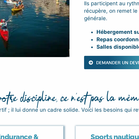
Ils participent au ryt
récupère, on remet le
générale.
Hébergement su
Repas coordonn
Salles disponibl
DEMANDER UN DEV
tre discipline, ce n’est pas la mêm
if ; il lui donne un cadre solide. Voici les besoins qui r
Endurance &
Sports nautiqu