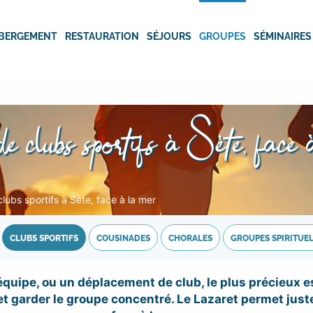
BERGEMENT
RESTAURATION
SÉJOURS
GROUPES
SÉMINAIRES
e clubs sportifs à Sète, face 
lubs sportifs à Sète, face à la mer
CLUBS SPORTIFS
COUSINADES
CHORALES
GROUPES SPIRITUE
quipe, ou un déplacement de club, le plus précieux est 
r et garder le groupe concentré. Le Lazaret permet ju