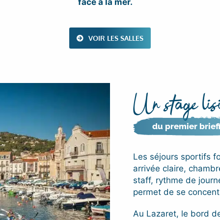
face à la mer.
VOIR LES SALLES
Un stage lisi
du premier brief
Les séjours sportifs f
arrivée claire, chambr
staff, rythme de journ
permet de se concentre
Au Lazaret, le bord d