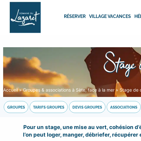
Passer
au
RÉSERVER
VILLAGE VACANCES
HÉ
contenu
Stage d
Accueil
»
Groupes & associations à Sète, face à la mer
»
Stage de c
GROUPES
TARIFS GROUPES
DEVIS GROUPES
ASSOCIATIONS
Pour un stage, une mise au vert, cohésion d’é
l’on peut loger, manger, débriefer, récupére