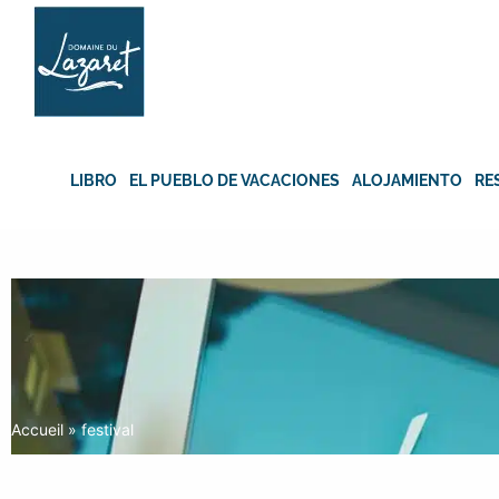
Skip
to
content
LIBRO
EL PUEBLO DE VACACIONES
ALOJAMIENTO
RE
Accueil
»
festival