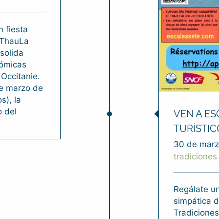
 fiesta
 ThauLa
solida
nómicas
 Occitanie.
de marzo de
s), la
o del
VEN A ES
TURÍSTIC
30 de marz
tradiciones
Regálate un
simpática d
Tradicione