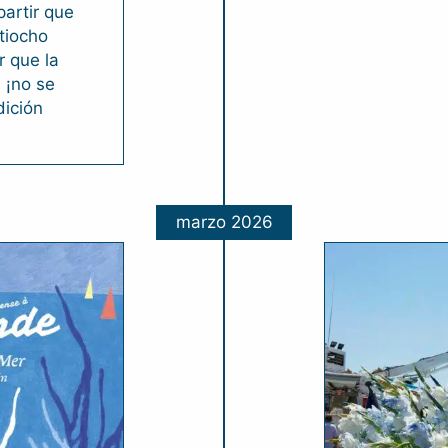
partir que
tiocho
r que la
 ¡no se
dición
marzo 2026