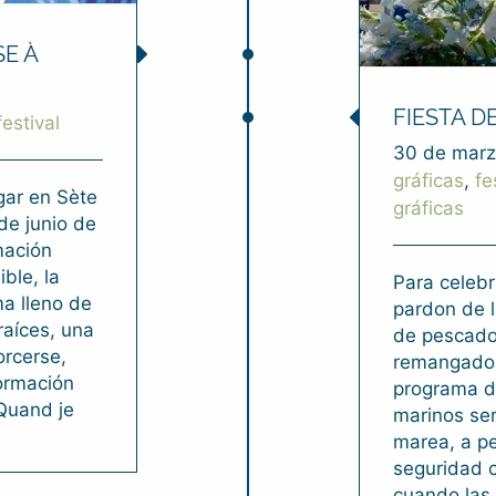
SE À
FIESTA D
festival
30 de marz
gráficas
,
fe
gar en Sète
gráficas
de junio de
mación
ble, la
Para celebr
ma lleno de
pardon de l
raíces, una
de pescado
orcerse,
remangado 
formación
programa de
 Quand je
marinos ser
marea, a p
seguridad 
cuando las 