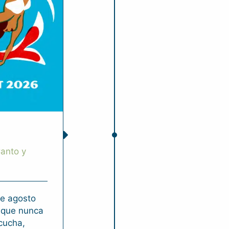
anto y
de agosto
 que nunca
cucha,