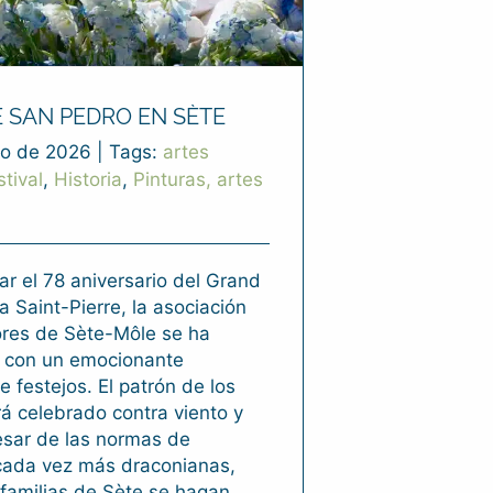
E SAN PEDRO EN SÈTE
o de 2026
|
Tags:
artes
stival
,
Historia
,
Pinturas, artes
ar el 78 aniversario del Grand
a Saint-Pierre, la asociación
res de Sète-Môle se ha
con un emocionante
 festejos. El patrón de los
á celebrado contra viento y
esar de las normas de
cada vez más draconianas,
familias de Sète se hagan