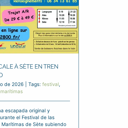
CALE À SÈTE EN TREN
O
o de 2026
|
Tags:
festival
,
 marítimas
a escapada original y
urante el Festival de las
s Marítimas de Sète subiendo