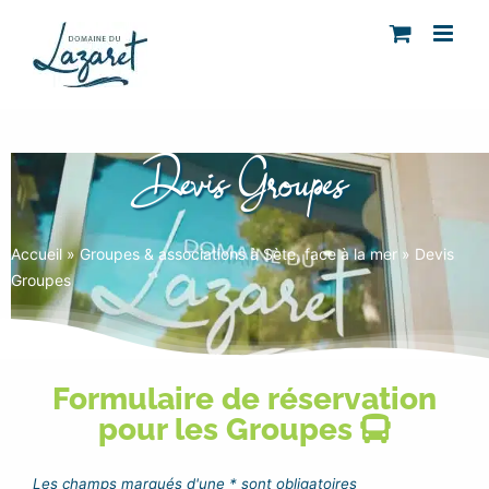
Passer
au
contenu
Devis Groupes
Accueil
»
Groupes & associations à Sète, face à la mer
»
Devis
Groupes
Formulaire de réservation
pour les Groupes
Les champs marqués d'une * sont obligatoires