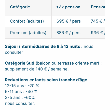
Catégorie
1/2 pension
Pension 
Confort (adultes)
695 € / pers
745 € / p
Premium (adultes)
886 € / pers
936 € / p
Séjour intermédiaires de 8 à 13 nuits :
nous
consulter
Catégorie Sud
(balcon ou terrasse orienté mer) :
supplément de 140 € / semaine.
Réductions enfants selon tranche d’âge
12-15 ans : -20 %
6-11 ans : -40 %
3-5 ans : -60%
nous consulter.