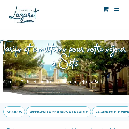
Passer
au
contenu
Tarifs et conditions pour votre séjour
à Sète
Accueil
»
Tarifs et conditions pour votre séjour à Sète
SÉJOURS
WEEK-END & SÉJOURS À LA CARTE
VACANCES ÉTÉ 2026