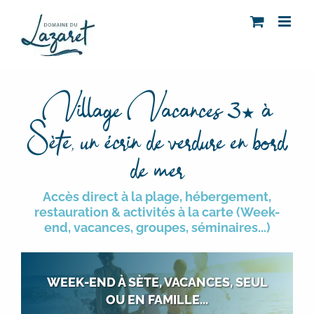
Passer
au
contenu
Village Vacances 3
à
★
Sète, un écrin de verdure en bord
de mer
Accès direct à la plage, hébergement,
restauration & activités à la carte (Week-
end, vacances, groupes, séminaires...)
WEEK-END À SÈTE, VACANCES, SEUL
OU EN FAMILLE...