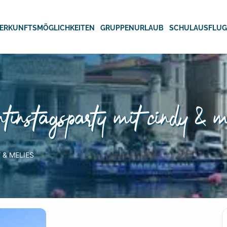
ERKUNFTSMÖGLICHKEITEN
GRUPPENURLAUB
SCHULAUSFLU
ntinstagsparty mit cindy & m
 & MELIES