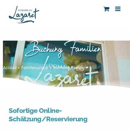
Skip
to
content
Buchung Familien
Accueil
»
Familienurlaub
»
Buchung Familien
Sofortige Online-
Schätzung/Reservierung