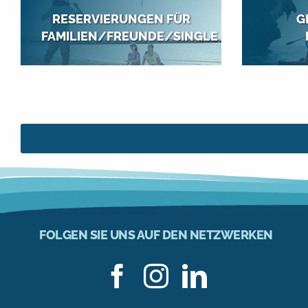
RESERVIERUNGEN FÜR
G
FAMILIEN/FREUNDE/SINGLE
Urlaub mit der Familie,
Cous
allein, mit Freunden...
B
Senior
Entspannung ist angesagt.
W
Schulferien im Sommer :
Animation für Erwachsene,
Maßges
Kinder- und Jugendclubs
a
Das Meer zu Ihren Füßen
und noch viel mehr…
KOS
R
KOSTENVORANSCHLAG /
RESERVIERUNG
FOLGEN SIE UNS AUF DEN NETZWERKEN