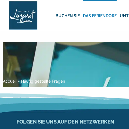
Skip
to
content
BUCHEN SIE
DAS FERIENDORF
UNT
Accueil
»
Häufig gestellte Fragen
FOLGEN SIE UNS AUF DEN NETZWERKEN