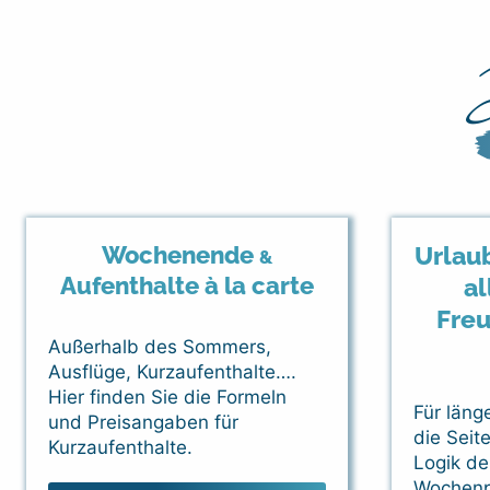
Wochenende
Urlaub
&
Aufenthalte à la carte
al
Fre
Außerhalb des Sommers,
Ausflüge, Kurzaufenthalte….
Hier finden Sie die Formeln
Für läng
und Preisangaben für
die Seit
Kurzaufenthalte.
Logik de
Wochenp