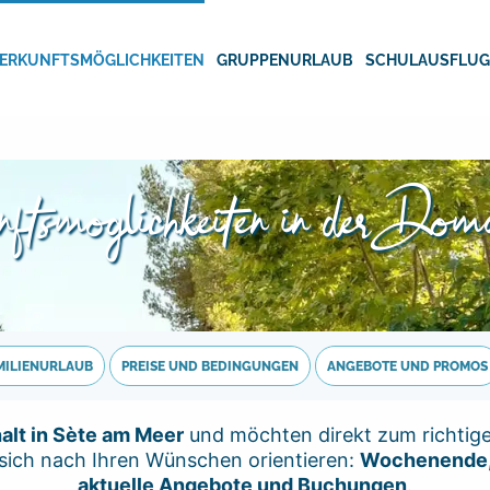
ERKUNFTSMÖGLICHKEITEN
GRUPPENURLAUB
SCHULAUSFLU
ftsmöglichkeiten in der Doma
MILIENURLAUB
PREISE UND BEDINGUNGEN
ANGEBOTE UND PROMOS
alt in Sète am Meer
und möchten direkt zum richtig
 sich nach Ihren Wünschen orientieren:
Wochenende, 
aktuelle Angebote und Buchungen
.