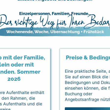
Einzelpersonen, Familien, Freunde…
Der richtige Weg für Ihren Bedar
Wochenende, Woche, Übernachtung + Frühstück
 mit der Familie,
Preise & Bedin
lein oder mit
unden. Sommer
Eine praktische Seite, 
Sie auf einen Blick die 
2026
Bedingungen und Dok
einsehen können, die f
ere Aufenthalte enthält
Buchung oder
e den Rahmen, die
Angebotsanfrage nützl
s Aufenthalts und die
reise.