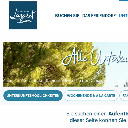
Skip
to
content
BUCHEN SIE
DAS FERIENDORF
UNT
Alle Unterkun
Accueil
»
Alle Unterkunftsmöglichkeiten in der Domaine du Lazaret
UNTERKUNFTSMÖGLICHKEITEN
WOCHENENDE & À LA CARTE
FA
Sie suchen einen
Aufenth
dieser Seite können Sie