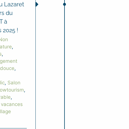
u Lazaret
rs du
T à
 2025 !
Non
nature
,
s
,
rgement
 douce
,
ic
,
Salon
lowtourism
,
rable
,
,
vacances
llage