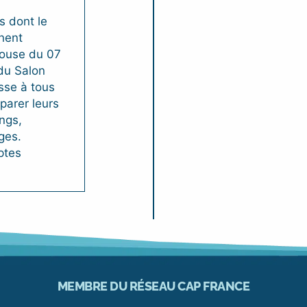
s dont le
nent
ouse du 07
du Salon
sse à tous
éparer leurs
ngs,
ges.
ptes
MEMBRE DU RÉSEAU CAP FRANCE