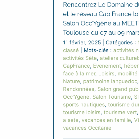
Rencontrez Le Domaine d
et le réseau Cap France lo
Salon Occ’Ygène au MEET
Toulouse du 07 au 09 mars
11 février, 2025
|
Catégories :
classé
|
Mots-clés :
activités 
activités Sète
,
ateliers culturel
CapFrance
,
Evenement
,
hébe
face à la mer
,
Loisirs
,
mobilité
Nature
,
patrimoine languedoc
,
Randonnées
,
Salon grand publ
Occ'Ygene
,
Salon Tourisme
,
S
sports nautiques
,
tourisme du
tourisme loisirs
,
tourisme vert
a sete
,
vacances en famille
,
Vi
vacances Occitanie