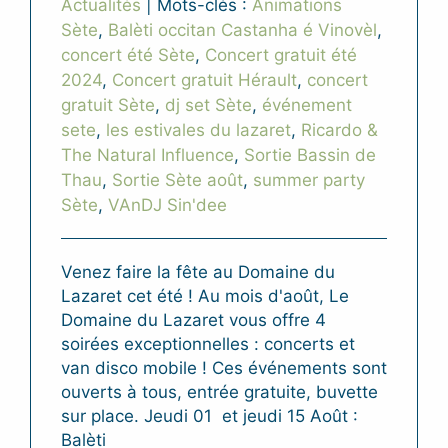
Actualités
|
Mots-clés :
Animations
Sète
,
Balèti occitan Castanha é Vinovèl
,
concert été Sète
,
Concert gratuit été
2024
,
Concert gratuit Hérault
,
concert
gratuit Sète
,
dj set Sète
,
événement
sete
,
les estivales du lazaret
,
Ricardo &
The Natural Influence
,
Sortie Bassin de
Thau
,
Sortie Sète août
,
summer party
Sète
,
VAnDJ Sin'dee
Venez faire la fête au Domaine du
Lazaret cet été ! Au mois d'août, Le
Domaine du Lazaret vous offre 4
soirées exceptionnelles : concerts et
van disco mobile ! Ces événements sont
ouverts à tous, entrée gratuite, buvette
sur place. Jeudi 01 et jeudi 15 Août :
Balèti