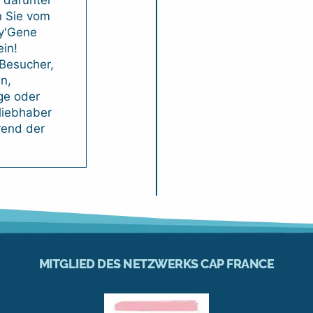
n Sie vom
cy'Gene
in!
 Besucher,
n,
ge oder
liebhaber
end der
MITGLIED DES NETZWERKS CAP FRANCE