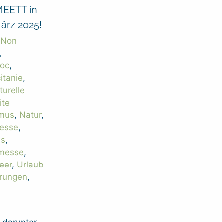
MEETT in
ärz 2025!
:
Non
,
doc
,
itanie
,
turelle
ite
smus
,
Natur
,
esse
,
us
,
messe
,
eer
,
Urlaub
rungen
,
 darunter