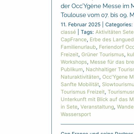
der Occ’Ygène Messe im 
Toulouse vom 07. bis 09. M
11. Februar 2025
|
Categories
classé
|
Tags:
Aktivitäten Sete
CapFrance
,
Erbe des Langue
Familienurlaub
,
Feriendorf Occ
Freizeit
,
Grüner Tourismus
,
kul
Workshops
,
Messe für das bre
Publikum
,
Nachhaltiger Touri
Naturaktivitäten
,
Occ'Ygene M
Sanfte Mobilität
,
Slowtourism
Tourismus Freizeit
,
Tourismus
Unterkunft mit Blick auf das M
in Sete
,
Veranstaltung
,
Wande
Wassersport
Cap France und seine Partner,