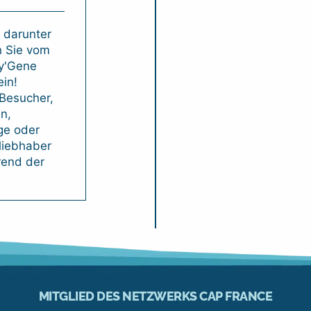
 darunter
n Sie vom
cy'Gene
in!
 Besucher,
n,
ge oder
liebhaber
end der
MITGLIED DES NETZWERKS CAP FRANCE