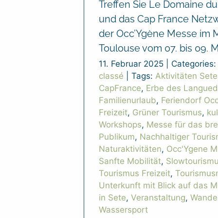
Treffen Sie Le Domaine du
und das Cap France Netzw
der Occ’Ygène Messe im 
Toulouse vom 07. bis 09. M
11. Februar 2025
|
Categories
classé
|
Tags:
Aktivitäten Sete
CapFrance
,
Erbe des Langue
Familienurlaub
,
Feriendorf Occ
Freizeit
,
Grüner Tourismus
,
kul
Workshops
,
Messe für das bre
Publikum
,
Nachhaltiger Touri
Naturaktivitäten
,
Occ'Ygene M
Sanfte Mobilität
,
Slowtourism
Tourismus Freizeit
,
Tourismus
Unterkunft mit Blick auf das M
in Sete
,
Veranstaltung
,
Wande
Wassersport