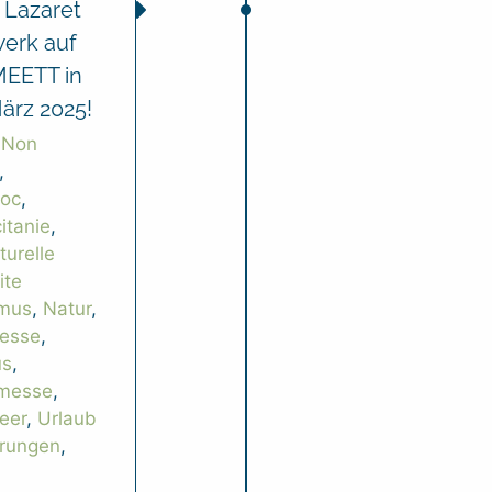
 Lazaret
erk auf
MEETT in
ärz 2025!
:
Non
,
doc
,
itanie
,
turelle
ite
smus
,
Natur
,
esse
,
us
,
messe
,
eer
,
Urlaub
rungen
,