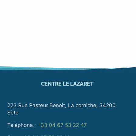
CENTRE LE LAZARET
223 Rue Pasteur Benoît, La corniche, 34200
Sète
Téléphone :
+33 04 67 53 22 47