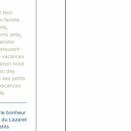
 :
Non
n famille
ète
,
ants sete
,
amilial
estaurant
e vacances
ation hotel
ec des
 ses petits
vacances
te
 le bonheur
 du Lazaret
tits