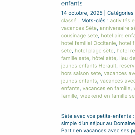
enfants
14 octobre, 2025
|
Catégories
classé
|
Mots-clés :
activités e
vacances Sète
,
anniversaire s
cousinage sete
,
hotel aire enf
hotel familial Occitanie
,
hotel f
sete
,
hotel plage sète
,
hotel r
famille sete
,
hôtel sète
,
lieu d
jeunes enfants Herault
,
reserv
hors saison sete
,
vacances av
jeunes enfants
,
vacances avec
enfants
,
vacances en famille
,
famille
,
weekend en famille se
Sète avec vos petits-enfants :
simple d’un séjour au Domaine
Partir en vacances avec ses pe