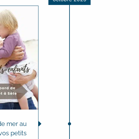
de mer au
os petits