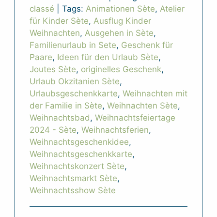
classé
|
Tags:
Animationen Sète
,
Atelier
für Kinder Sète
,
Ausflug Kinder
Weihnachten
,
Ausgehen in Sète
,
Familienurlaub in Sete
,
Geschenk für
Paare
,
Ideen für den Urlaub Sète
,
Joutes Sète
,
originelles Geschenk
,
Urlaub Okzitanien Sète
,
Urlaubsgeschenkkarte
,
Weihnachten mit
der Familie in Sète
,
Weihnachten Sète
,
Weihnachtsbad
,
Weihnachtsfeiertage
2024 - Sète
,
Weihnachtsferien
,
Weihnachtsgeschenkidee
,
Weihnachtsgeschenkkarte
,
Weihnachtskonzert Sète
,
Weihnachtsmarkt Sète
,
Weihnachtsshow Sète