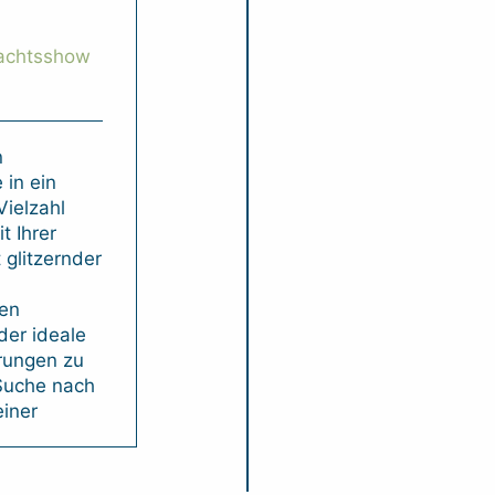
achtsshow
n
 in ein
Vielzahl
t Ihrer
 glitzernder
gen
 der ideale
rungen zu
 Suche nach
iner