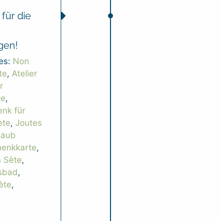
für die
gen!
es:
Non
te
,
Atelier
r
te
,
nk für
ète
,
Joutes
laub
henkkarte
,
n Sète
,
sbad
,
ète
,