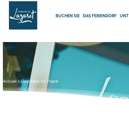
Skip
to
content
BUCHEN SIE
DAS FERIENDORF
UNT
Accueil
»
Geschenk für Paare