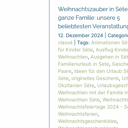
Weihnachtszauber in Sète 
ganze Familie: unsere 5
beliebtesten Veranstaltun
12. Dezember 2024
|
Categori
classé
|
Tags:
Animationen Sè
für Kinder Sète
,
Ausflug Kinde
Weihnachten
,
Ausgehen in Sè
Familienurlaub in Sete
,
Gesche
Paare
,
Ideen für den Urlaub S
Sète
,
originelles Geschenk
,
Ur
Okzitanien Sète
,
Urlaubsgesc
Weihnachten mit der Familie i
Weihnachten Sète
,
Weihnacht
Weihnachtsfeiertage 2024 - S
Weihnachtsferien
,
Weihnachtsgeschenkidee
,