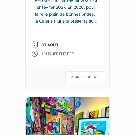
Période : du 1er février 2026 au
1er février 2027. En 2026, pour
faire le plein de bonnes ondes,
la Galerie Plurielle présente sur
chacun de ces deux espaces,
de nouvelles scénographies
enjouées et colorées, dans
07 AOÛT
lesquelles les nouvelles œuvres
JOURNÉE ENTIÈRE
de ses talentueux artistes
permanents se répondent et
s’enchainent, tels les fragments
animés d’un kaléidoscope d’art
VOIR LE DÉTAIL