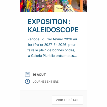
EXPOSITION :
KALEIDOSCOPE
Période : du 1er février 2026 au
1er février 2027. En 2026, pour
faire le plein de bonnes ondes,
la Galerie Plurielle présente sur
chacun de ces deux espaces,
de nouvelles scénographies
enjouées et colorées, dans
16 AOÛT
lesquelles les nouvelles œuvres
JOURNÉE ENTIÈRE
de ses talentueux artistes
permanents se répondent et
s’enchainent, tels les fragments
animés d’un kaléidoscope d’art
VOIR LE DÉTAIL