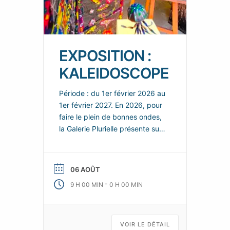
EXPOSITION :
KALEIDOSCOPE
Période : du 1er février 2026 au
1er février 2027. En 2026, pour
faire le plein de bonnes ondes,
la Galerie Plurielle présente sur
chacun de ces deux espaces,
de nouvelles scénographies
enjouées et colorées, dans
06 AOÛT
lesquelles les nouvelles œuvres
-
9 H 00 MIN
0 H 00 MIN
de ses talentueux artistes
permanents se répondent et
s’enchainent, tels les fragments
animés d’un kaléidoscope d’art
VOIR LE DÉTAIL