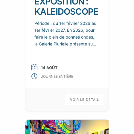
EXPOSITION :
KALEIDOSCOPE
Période : du 1er février 2026 au
1er février 2027. En 2026, pour
faire le plein de bonnes ondes,
la Galerie Plurielle présente sur
chacun de ces deux espaces,
de nouvelles scénographies
enjouées et colorées, dans
14 AOÛT
lesquelles les nouvelles œuvres
JOURNÉE ENTIÈRE
de ses talentueux artistes
permanents se répondent et
s’enchainent, tels les fragments
animés d’un kaléidoscope d’art
VOIR LE DÉTAIL