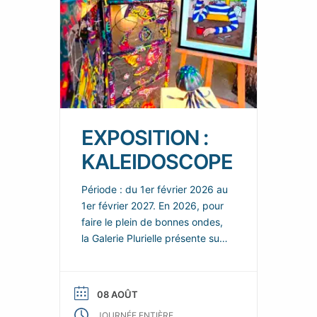
EXPOSITION :
KALEIDOSCOPE
Période : du 1er février 2026 au
1er février 2027. En 2026, pour
faire le plein de bonnes ondes,
la Galerie Plurielle présente sur
chacun de ces deux espaces,
de nouvelles scénographies
enjouées et colorées, dans
08 AOÛT
lesquelles les nouvelles œuvres
JOURNÉE ENTIÈRE