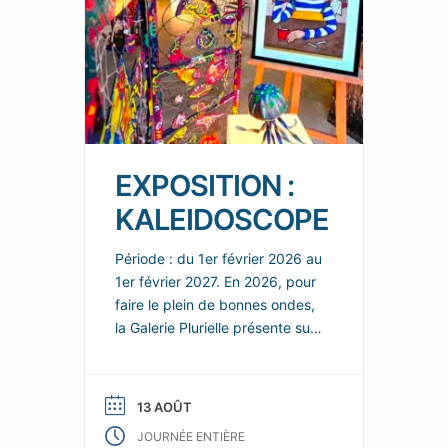
EXPOSITION :
KALEIDOSCOPE
Période : du 1er février 2026 au
1er février 2027. En 2026, pour
faire le plein de bonnes ondes,
la Galerie Plurielle présente sur
chacun de ces deux espaces,
de nouvelles scénographies
enjouées et colorées, dans
13 AOÛT
lesquelles les nouvelles œuvres
JOURNÉE ENTIÈRE
de ses talentueux artistes