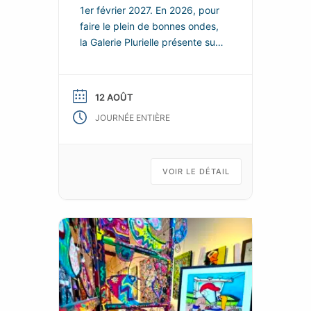
1er février 2027. En 2026, pour
faire le plein de bonnes ondes,
la Galerie Plurielle présente sur
chacun de ces deux espaces,
de nouvelles scénographies
enjouées et colorées, dans
12 AOÛT
lesquelles les nouvelles œuvres
JOURNÉE ENTIÈRE
de ses talentueux artistes
permanents se répondent et
s’enchainent, tels les fragments
animés d’un kaléidoscope d’art
VOIR LE DÉTAIL