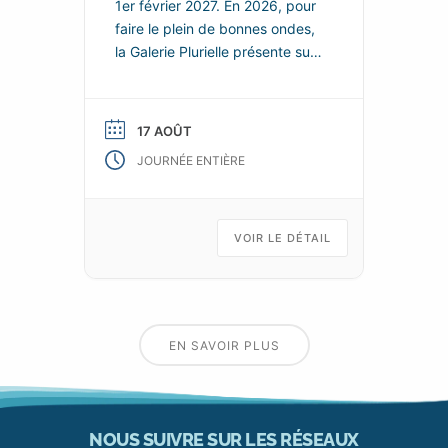
1er février 2027. En 2026, pour
faire le plein de bonnes ondes,
la Galerie Plurielle présente sur
chacun de ces deux espaces,
de nouvelles scénographies
enjouées et colorées, dans
17 AOÛT
lesquelles les nouvelles œuvres
JOURNÉE ENTIÈRE
de ses talentueux artistes
permanents se répondent et
s’enchainent, tels les fragments
animés d’un kaléidoscope d’art
VOIR LE DÉTAIL
EN SAVOIR PLUS
NOUS SUIVRE SUR LES RÉSEAUX