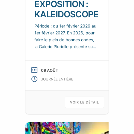
EXPOSITION :
KALEIDOSCOPE
Période : du 1er février 2026 au
1er février 2027. En 2026, pour
faire le plein de bonnes ondes,
la Galerie Plurielle présente sur
chacun de ces deux espaces,
de nouvelles scénographies
enjouées et colorées, dans
09 AOÛT
lesquelles les nouvelles œuvres
JOURNÉE ENTIÈRE
de ses talentueux artistes
permanents se répondent et
s’enchainent, tels les fragments
animés d’un kaléidoscope d’art
VOIR LE DÉTAIL