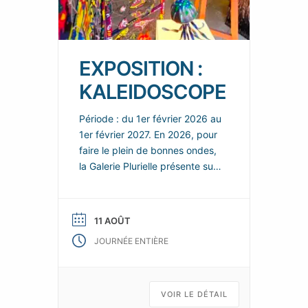
EXPOSITION :
KALEIDOSCOPE
Période : du 1er février 2026 au
1er février 2027. En 2026, pour
faire le plein de bonnes ondes,
la Galerie Plurielle présente sur
chacun de ces deux espaces,
de nouvelles scénographies
enjouées et colorées, dans
11 AOÛT
lesquelles les nouvelles œuvres
JOURNÉE ENTIÈRE
de ses talentueux artistes
permanents se répondent et
s’enchainent, tels les fragments
animés d’un kaléidoscope d’art
VOIR LE DÉTAIL