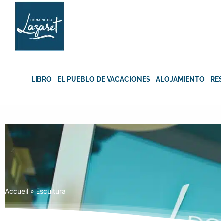
Skip
to
content
LIBRO
EL PUEBLO DE VACACIONES
ALOJAMIENTO
RE
Accueil
»
Escultura