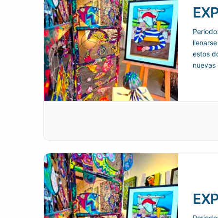
EXP
Periodo
llenarse
estos d
nuevas 
como f
EXP
Periodo