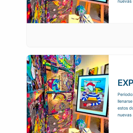
nuevas 
como f
EXP
Periodo
llenarse
estos d
nuevas 
como f