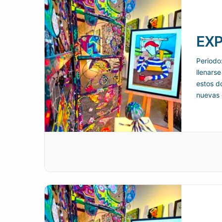
EXP
Periodo
llenarse
estos d
nuevas 
como f