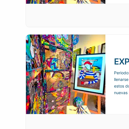
EXP
Periodo
llenarse
estos d
nuevas 
como f