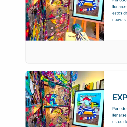
llenarse
estos d
nuevas 
como f
EXP
Periodo
llenarse
estos d