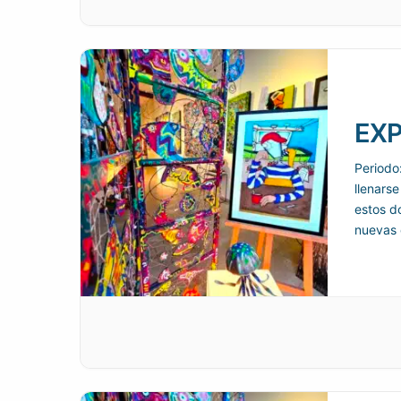
EXP
Periodo
llenarse
estos d
nuevas 
como f