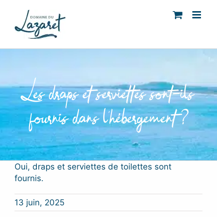
Passer
au
contenu
Les draps et serviettes sont-ils
fournis dans l’hébergement ?
Oui, draps et serviettes de toilettes sont
fournis.
13 juin, 2025