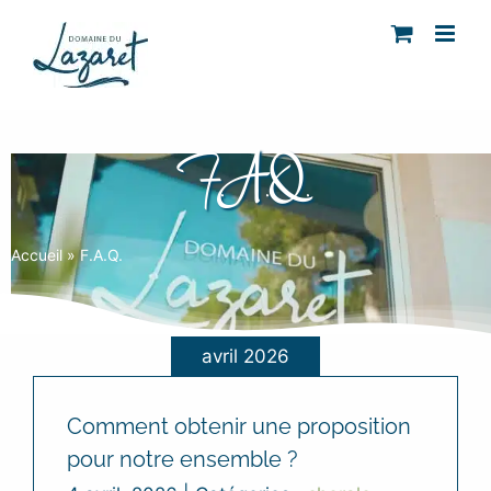
Passer
au
contenu
F.A.Q.
Accueil
»
F.A.Q.
avril 2026
Comment obtenir une proposition
pour notre ensemble ?