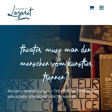
Skip
to
content
theater: muss man den
menschen vom künstler
trennen?
Accueil
»
Veranstaltungen
»
THEATER: MUSS MAN DEN
MENSCHEN VOM KÜNSTLER TRENNEN?