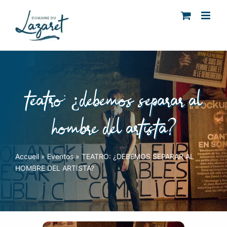
Skip
to
content
teatro: ¿debemos separar al
hombre del artista?
Accueil
»
Eventos
»
TEATRO: ¿DEBEMOS SEPARAR AL
HOMBRE DEL ARTISTA?