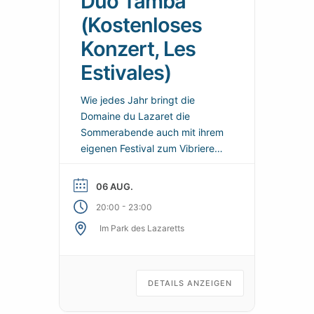
Duo Tamba
(Kostenloses
Konzert, Les
Estivales)
Wie jedes Jahr bringt die
Domaine du Lazaret die
Sommerabende auch mit ihrem
eigenen Festival zum Vibrieren:
Les Estivales du Lazaret. Eine
Reihe von kostenlosen
06 AUG.
Konzerten und musikalischen
-
20:00
23:00
Veranstaltungen unter freiem
Im Park des Lazaretts
Himmel, um den Tag nach dem
Strand zu verlängern, einen
geselligen Moment zu teilen
und den Geist eines lebendigen
DETAILS ANZEIGEN
Feriendorfes in Sète
wiederzufinden.