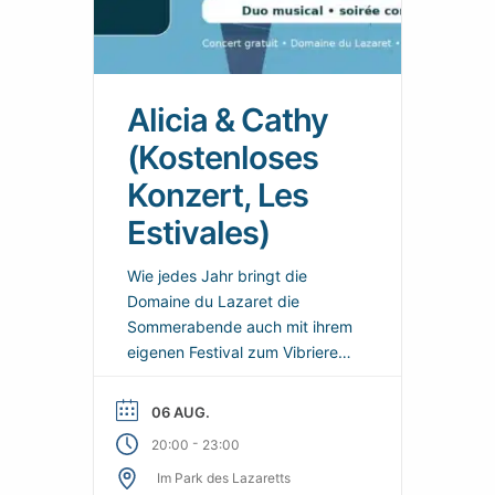
Alicia & Cathy
(Kostenloses
Konzert, Les
Estivales)
Wie jedes Jahr bringt die
Domaine du Lazaret die
Sommerabende auch mit ihrem
eigenen Festival zum Vibrieren:
Les Estivales du Lazaret. Eine
Reihe von kostenlosen
06 AUG.
Konzerten und musikalischen
-
20:00
23:00
Veranstaltungen unter freiem
Im Park des Lazaretts
Himmel, um den Tag nach dem