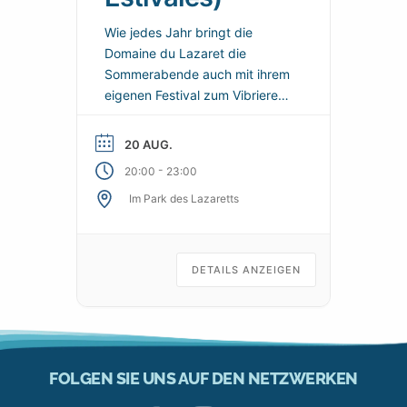
Wie jedes Jahr bringt die
Domaine du Lazaret die
Sommerabende auch mit ihrem
eigenen Festival zum Vibrieren:
Les Estivales du Lazaret. Eine
Reihe von kostenlosen
20 AUG.
Konzerten und musikalischen
-
20:00
23:00
Veranstaltungen unter freiem
Im Park des Lazaretts
Himmel, um den Tag nach dem
Strand zu verlängern, einen
geselligen Moment zu teilen
und den Geist eines lebendigen
DETAILS ANZEIGEN
Feriendorfes in Sète
wiederzufinden.
FOLGEN SIE UNS AUF DEN NETZWERKEN