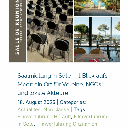
Saalmietung in Sète mit Blick aufs
Meer: ein Ort für Vereine, NGOs
und lokale Akteure
18. August 2025
|
Categories:
Actualités
,
Non classé
|
Tags:
Filmvorführung Hérault
,
Filmvorführung
in Sete
,
Filmvorführung Okzitanien
,