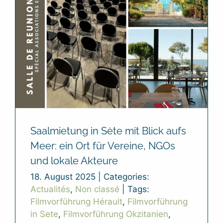
Saalmietung in Sète mit Blick aufs
Meer: ein Ort für Vereine, NGOs
und lokale Akteure
18. August 2025
|
Categories:
Actualités
,
Non classé
|
Tags:
Filmvorführung Hérault
,
Filmvorführung
in Sete
,
Filmvorführung Okzitanien
,