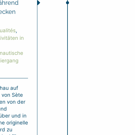
während
decken
ualités
,
ivitäten in
nautische
iergang
hau auf
 von Sète
ten von der
und
über und in
ne originelle
rd zu