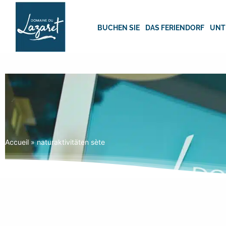
Skip
to
content
BUCHEN SIE
DAS FERIENDORF
UNT
Accueil
»
naturaktivitäten sète