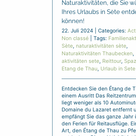
Naturaktivitäten, die Sie 
Ihres Urlaubs in Sète ent
können!
22. Juli 2024
|
Categories:
Act
Non classé
|
Tags:
Familienakt
Sète
,
naturaktivitäten sète
,
Naturaktivitäten Thaubecken
,
aktivitäten sete
,
Reittour
,
Spaz
Etang de Thau
,
Urlaub in Sete
Entdecken Sie den Étang de T
einem Ausritt Das Reitzentrum
liegt weniger als 10 Autominu
Domaine du Lazaret entfernt 
empfängt Sie das ganze Jahr 
den Ferien für Reitausflüge. Ei
Art, den Étang de Thau zu Pfe