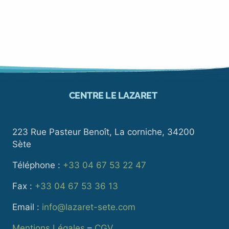
CENTRE LE LAZARET
223 Rue Pasteur Benoît, La corniche, 34200
Sète
Téléphone :
+33 04 67 53 22 47
Fax :
+33 04 67 53 36 13
Email :
info@lazaret-sete.com
Mentions Légales
–
CGV