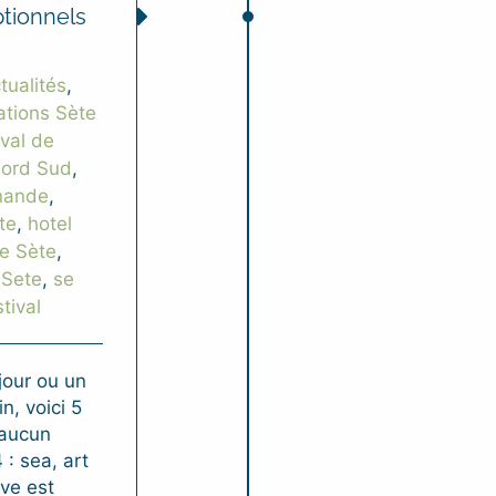
ptionnels
tualités
,
tions Sète
ival de
Nord Sud
,
rnande
,
te
,
hotel
ie Sète
,
 Sete
,
se
tival
jour ou un
n, voici 5
 aucun
 : sea, art
ve est