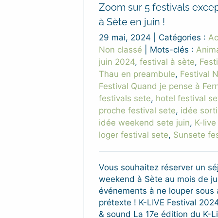
Zoom sur 5 festivals exce
à Sète en juin !
29 mai, 2024
|
Catégories :
Ac
Non classé
|
Mots-clés :
Anima
juin 2024
,
festival à sète
,
Fest
Thau en preambule
,
Festival 
Festival Quand je pense à Fe
festivals sete
,
hotel festival se
proche festival sete
,
idée sort
idée weekend sete juin
,
K-live
loger festival sete
,
Sunsete fes
Vous souhaitez réserver un sé
weekend à Sète au mois de jui
événements à ne louper sous
prétexte ! K-LIVE Festival 2024
& sound La 17e édition du K-Li