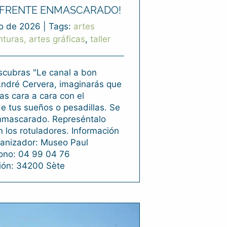
L FRENTE ENMASCARADO!
o de 2026
|
Tags:
artes
nturas, artes gráficas
,
taller
cubras "Le canal a bon
André Cervera, imaginarás que
as cara a cara con el
e tus sueños o pesadillas. Se
nmascarado. Represéntalo
 los rotuladores. Información
ganizador: Museo Paul
fono: 04 99 04 76
ción: 34200 Sète