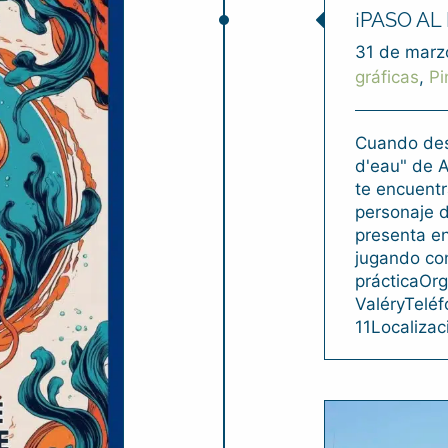
¡PASO A
31 de marz
gráficas
,
Pi
Cuando des
d'eau" de 
te encuentr
personaje d
presenta e
jugando con
prácticaOr
ValéryTelé
11Localiza