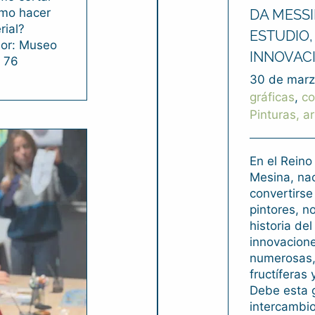
ómo hacer
DA MESSI
rial?
ESTUDIO,
dor: Museo
INNOVAC
4 76
30 de marz
gráficas
,
co
Pinturas, a
En el Reino
Mesina, na
convertirs
pintores, no
historia del
innovacione
numerosas,
fructíferas 
Debe esta 
intercambi