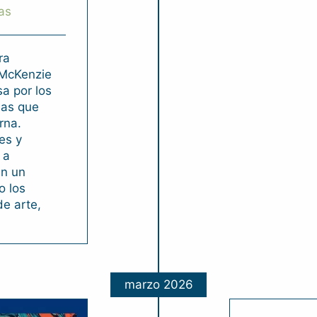
cas
ra
 McKenzie
sa por los
sas que
rna.
es y
 a
en un
o los
e arte,
marzo 2026