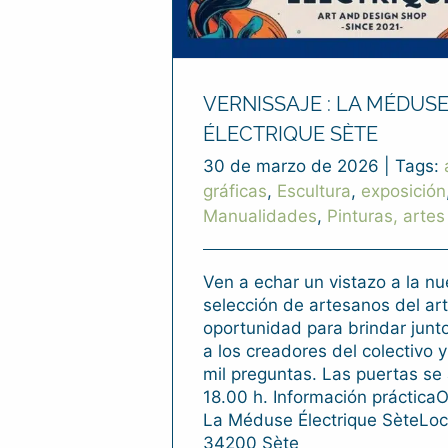
VERNISSAJE : LA MÉDUS
ÉLECTRIQUE SÈTE
30 de marzo de 2026
|
Tags:
gráficas
,
Escultura
,
exposición
Manualidades
,
Pinturas, artes
Ven a echar un vistazo a la n
selección de artesanos del ar
oportunidad para brindar junt
a los creadores del colectivo 
mil preguntas. Las puertas se 
18.00 h. Información práctica
La Méduse Électrique SèteLoca
34200 Sète