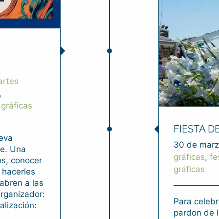
E
artes
,
 gráficas
FIESTA D
ueva
30 de marz
te. Una
gráficas
,
fe
os, conocer
gráficas
y hacerles
abren a las
Organizador:
Para celebr
lización:
pardon de l