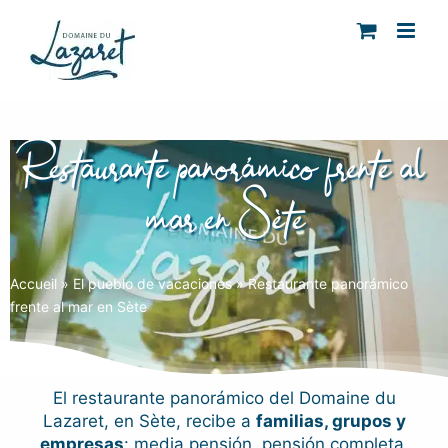
Skip
to
content
Restaurante panorámico frente al
mar en Sète
Accueil
»
El pueblo de vacaciones
»
Restaurante panorámico
frente al mar en Sète
El restaurante panorámico del Domaine du
Lazaret, en Sète, recibe a
familias, grupos y
empresas
: media pensión, pensión completa,