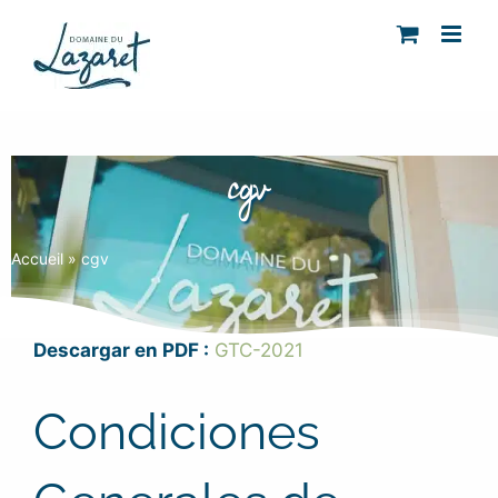
Skip
to
content
cgv
Accueil
»
cgv
Descargar en PDF :
GTC-2021
Condiciones