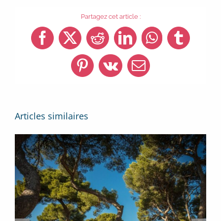
Partagez cet article :
Facebook
X
Reddit
LinkedIn
WhatsApp
Tumblr
Pinterest
Vk
Email
Articles similaires