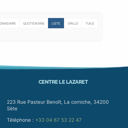
OMADAIRE
QUOTIDIENNE
LISTE
GRILLE
TUILE
CENTRE LE LAZARET
223 Rue Pasteur Benoît, La corniche, 34200
Sète
Téléphone :
+33 04 67 53 22 47