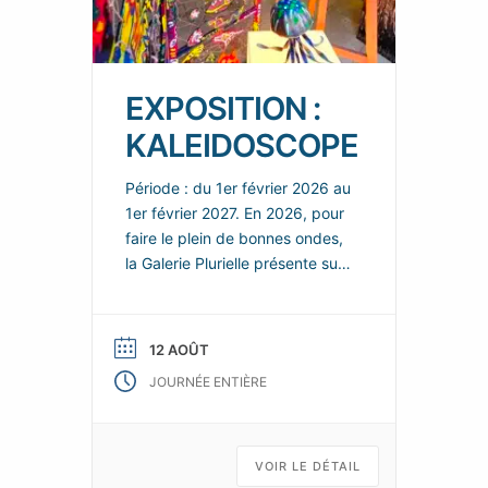
EXPOSITION :
KALEIDOSCOPE
Période : du 1er février 2026 au
1er février 2027. En 2026, pour
faire le plein de bonnes ondes,
la Galerie Plurielle présente sur
chacun de ces deux espaces,
de nouvelles scénographies
enjouées et colorées, dans
12 AOÛT
lesquelles les nouvelles œuvres
JOURNÉE ENTIÈRE
de ses talentueux artistes
permanents se répondent et
s’enchainent, tels les fragments
animés d’un kaléidoscope d’art
VOIR LE DÉTAIL