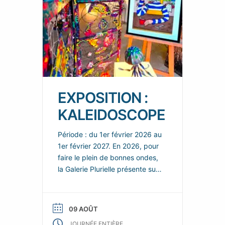
EXPOSITION :
KALEIDOSCOPE
Période : du 1er février 2026 au
1er février 2027. En 2026, pour
faire le plein de bonnes ondes,
la Galerie Plurielle présente sur
chacun de ces deux espaces,
de nouvelles scénographies
enjouées et colorées, dans
09 AOÛT
lesquelles les nouvelles œuvres
JOURNÉE ENTIÈRE