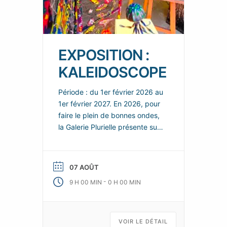
EXPOSITION :
KALEIDOSCOPE
Période : du 1er février 2026 au
1er février 2027. En 2026, pour
faire le plein de bonnes ondes,
la Galerie Plurielle présente sur
chacun de ces deux espaces,
de nouvelles scénographies
enjouées et colorées, dans
07 AOÛT
lesquelles les nouvelles œuvres
-
9 H 00 MIN
0 H 00 MIN
de ses talentueux artistes
permanents se répondent et
s’enchainent, tels les fragments
animés d’un kaléidoscope d’art
VOIR LE DÉTAIL