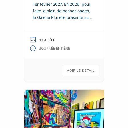
1er février 2027. En 2026, pour
faire le plein de bonnes ondes,
la Galerie Plurielle présente sur
chacun de ces deux espaces,
de nouvelles scénographies
enjouées et colorées, dans
13 AOÛT
lesquelles les nouvelles œuvres
JOURNÉE ENTIÈRE
de ses talentueux artistes
permanents se répondent et
s’enchainent, tels les fragments
animés d’un kaléidoscope d’art
VOIR LE DÉTAIL