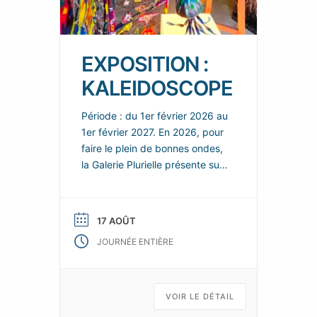
EXPOSITION :
KALEIDOSCOPE
Période : du 1er février 2026 au
1er février 2027. En 2026, pour
faire le plein de bonnes ondes,
la Galerie Plurielle présente sur
chacun de ces deux espaces,
de nouvelles scénographies
enjouées et colorées, dans
17 AOÛT
lesquelles les nouvelles œuvres
JOURNÉE ENTIÈRE
de ses talentueux artistes
permanents se répondent et
s’enchainent, tels les fragments
animés d’un kaléidoscope d’art
VOIR LE DÉTAIL