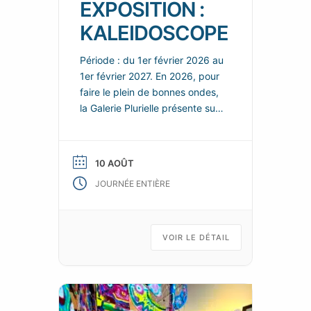
EXPOSITION :
KALEIDOSCOPE
Période : du 1er février 2026 au
1er février 2027. En 2026, pour
faire le plein de bonnes ondes,
la Galerie Plurielle présente sur
chacun de ces deux espaces,
de nouvelles scénographies
enjouées et colorées, dans
10 AOÛT
lesquelles les nouvelles œuvres
JOURNÉE ENTIÈRE
de ses talentueux artistes
permanents se répondent et
s’enchainent, tels les fragments
animés d’un kaléidoscope d’art
VOIR LE DÉTAIL