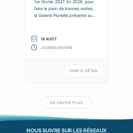
1er février 2027. En 2026, pour
faire le plein de bonnes ondes,
la Galerie Plurielle présente sur
chacun de ces deux espaces,
de nouvelles scénographies
enjouées et colorées, dans
18 AOÛT
lesquelles les nouvelles œuvres
JOURNÉE ENTIÈRE
de ses talentueux artistes
permanents se répondent et
s’enchainent, tels les fragments
animés d’un kaléidoscope d’art
VOIR LE DÉTAIL
EN SAVOIR PLUS
NOUS SUIVRE SUR LES RÉSEAUX