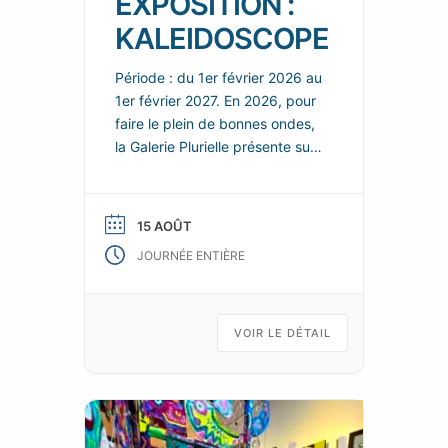
EXPOSITION :
KALEIDOSCOPE
Période : du 1er février 2026 au
1er février 2027. En 2026, pour
faire le plein de bonnes ondes,
la Galerie Plurielle présente sur
chacun de ces deux espaces,
de nouvelles scénographies
enjouées et colorées, dans
15 AOÛT
lesquelles les nouvelles œuvres
JOURNÉE ENTIÈRE
de ses talentueux artistes
permanents se répondent et
s’enchainent, tels les fragments
animés d’un kaléidoscope d’art
VOIR LE DÉTAIL