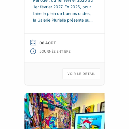
Période : du 1er février 2026 au
1er février 2027. En 2026, pour
faire le plein de bonnes ondes,
la Galerie Plurielle présente sur
chacun de ces deux espaces,
de nouvelles scénographies
enjouées et colorées, dans
08 AOÛT
lesquelles les nouvelles œuvres
JOURNÉE ENTIÈRE
de ses talentueux artistes
permanents se répondent et
s’enchainent, tels les fragments
animés d’un kaléidoscope d’art
VOIR LE DÉTAIL