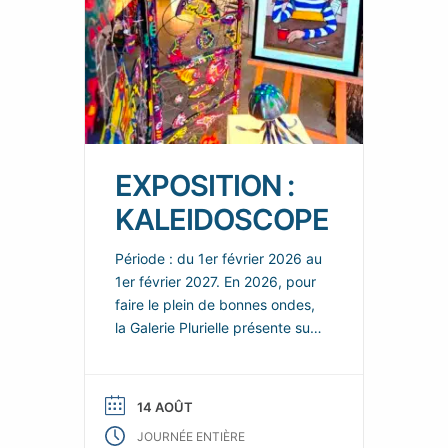
EXPOSITION :
KALEIDOSCOPE
Période : du 1er février 2026 au
1er février 2027. En 2026, pour
faire le plein de bonnes ondes,
la Galerie Plurielle présente sur
chacun de ces deux espaces,
de nouvelles scénographies
enjouées et colorées, dans
14 AOÛT
lesquelles les nouvelles œuvres
JOURNÉE ENTIÈRE
de ses talentueux artistes