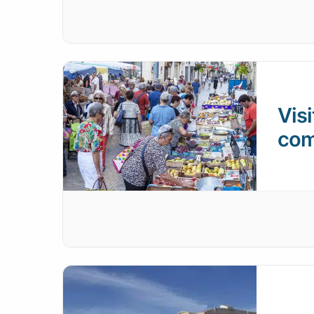
Visi
com