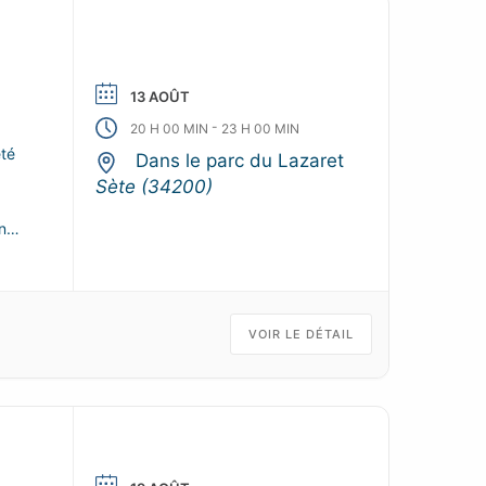
13 AOÛT
-
20 H 00 MIN
23 H 00 MIN
été
Dans le parc du Lazaret
Sète (34200)
n
VOIR LE DÉTAIL