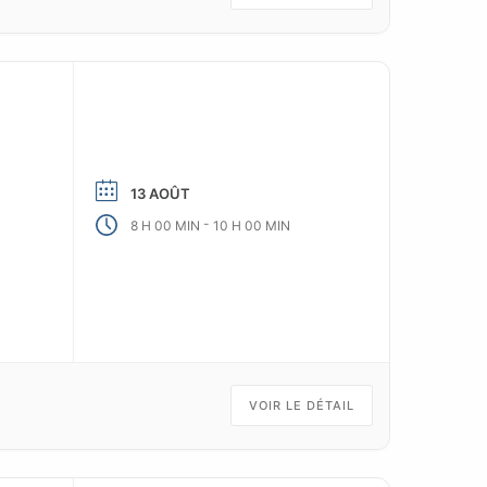
13 AOÛT
-
8 H 00 MIN
10 H 00 MIN
VOIR LE DÉTAIL