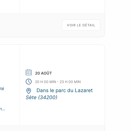
VOIR LE DÉTAIL
20 AOÛT
-
20 H 00 MIN
23 H 00 MIN
été
Dans le parc du Lazaret
Sète (34200)
n