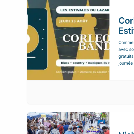
Cor
Esti
Comme c
avec son
gratuit
journée 
village