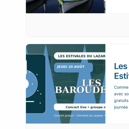
Les
Esti
Comme c
avec son
gratuit
journée 
village