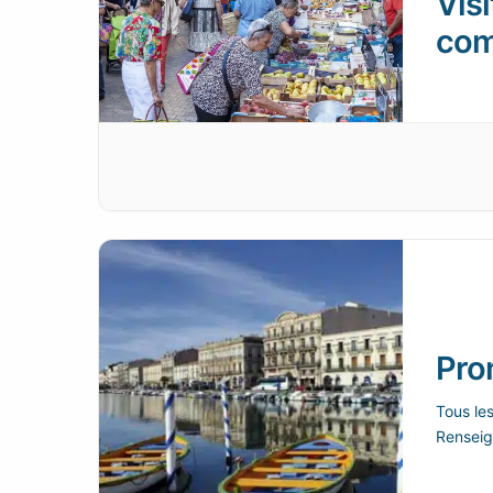
Visi
com
Pro
Tous le
Renseig