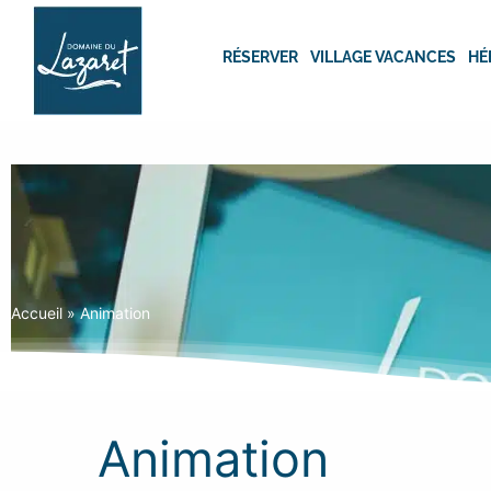
Passer
au
RÉSERVER
VILLAGE VACANCES
HÉ
contenu
Accueil
»
Animation
Animation