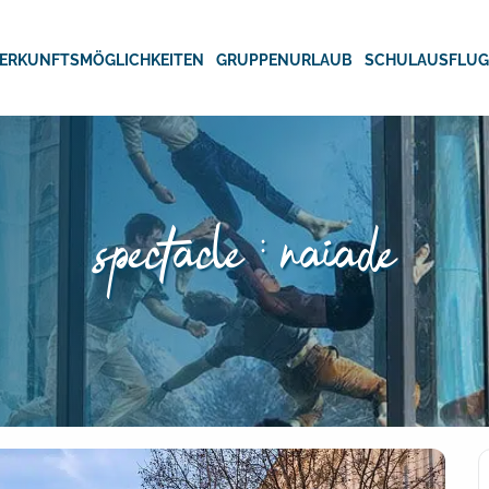
ERKUNFTSMÖGLICHKEITEN
GRUPPENURLAUB
SCHULAUSFLU
spectacle : naiade