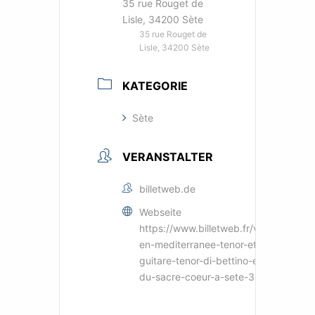
35 rue Rouget de
Lisle, 34200 Sète
35 rue Rouget de
Lisle, 34200 Sète
KATEGORIE
Sète
VERANSTALTER
billetweb.de
Webseite
https://www.billetweb.fr/voyage-
en-mediterranee-tenor-et-
guitare-tenor-di-bettino-eglise-
du-sacre-coeur-a-sete-34