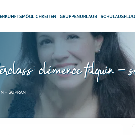
ERKUNFTSMÖGLICHKEITEN
GRUPPENURLAUB
SCHULAUSFLU
rclass: clémence tilquin – 
IN – SOPRAN