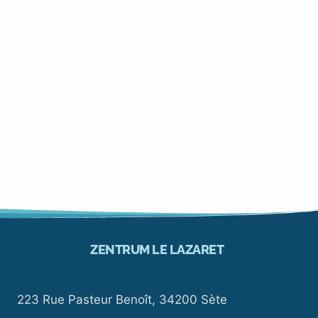
ZENTRUM LE LAZARET
223 Rue Pasteur Benoît, 34200 Sète