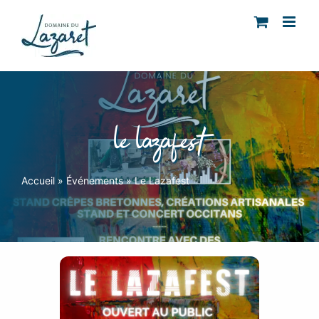
Passer
au
contenu
le lazafest
Accueil
»
Événements
»
Le Lazafest