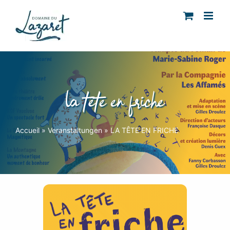
Skip
to
content
la tête en friche
Accueil
»
Veranstaltungen
»
LA TÊTE EN FRICHE