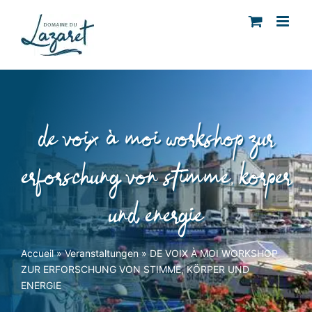
Skip
to
content
de voix à moi workshop zur
erforschung von stimme, körper
und energie
Accueil
»
Veranstaltungen
»
DE VOIX À MOI WORKSHOP
ZUR ERFORSCHUNG VON STIMME, KÖRPER UND
ENERGIE