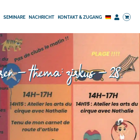
G
SEMINARE
NACHRICHT
KONTAKT & ZUGANG
hren – thema: zirkus – 28.