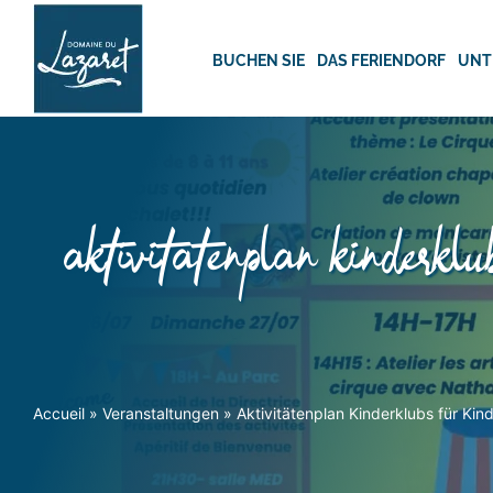
Skip
to
content
BUCHEN SIE
DAS FERIENDORF
UNT
aktivitätenplan kinderklu
Accueil
»
Veranstaltungen
»
Aktivitätenplan Kinderklubs für Kind