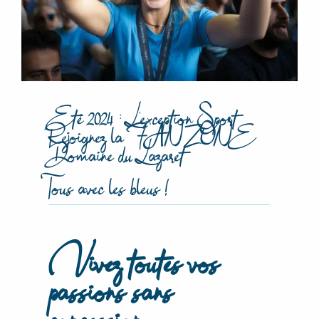
Été 2024 : L’exception Sport
Rejoignez la FAN ZONE
Domaine du Lazaret
Tous avec les bleus !
Vivez toutes vos
passions sans