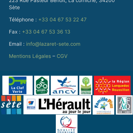
223 Rue Pasteur Benoît, La corniche, 34200
Sète
Téléphone :
+33 04 67 53 22 47
Fax :
+33 04 67 53 36 13
Email :
info@lazaret-sete.com
Mentions Légales
–
CGV