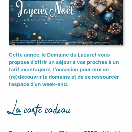
Cette année, le Domaine du Lazaret vous
propose d’offrir un séjour à vos proches à un
tarif avantageux.
L’occasion pour eux de
(re)découvrir le domaine et de se ressourcer
l’espace d’un week-end.
La carte cadeau :