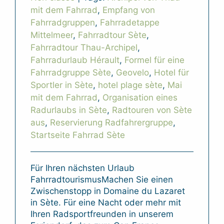
mit dem Fahrrad
,
Empfang von
Fahrradgruppen
,
Fahrradetappe
Mittelmeer
,
Fahrradtour Sète
,
Fahrradtour Thau-Archipel
,
Fahrradurlaub Hérault
,
Formel für eine
Fahrradgruppe Sète
,
Geovelo
,
Hotel für
Sportler in Sète
,
hotel plage sète
,
Mai
mit dem Fahrrad
,
Organisation eines
Radurlaubs in Sète
,
Radtouren von Sète
aus
,
Reservierung Radfahrergruppe
,
Startseite Fahrrad Sète
Für Ihren nächsten Urlaub
FahrradtourismusMachen Sie einen
Zwischenstopp in Domaine du Lazaret
in Sète. Für eine Nacht oder mehr mit
Ihren Radsportfreunden in unserem