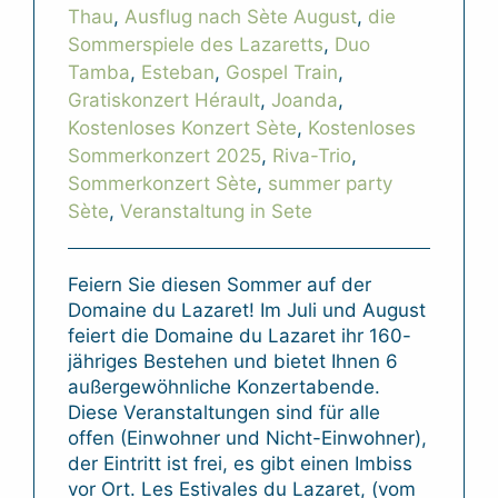
Thau
,
Ausflug nach Sète August
,
die
Sommerspiele des Lazaretts
,
Duo
Tamba
,
Esteban
,
Gospel Train
,
Gratiskonzert Hérault
,
Joanda
,
Kostenloses Konzert Sète
,
Kostenloses
Sommerkonzert 2025
,
Riva-Trio
,
Sommerkonzert Sète
,
summer party
Sète
,
Veranstaltung in Sete
Feiern Sie diesen Sommer auf der
Domaine du Lazaret! Im Juli und August
feiert die Domaine du Lazaret ihr 160-
jähriges Bestehen und bietet Ihnen 6
außergewöhnliche Konzertabende.
Diese Veranstaltungen sind für alle
offen (Einwohner und Nicht-Einwohner),
der Eintritt ist frei, es gibt einen Imbiss
vor Ort. Les Estivales du Lazaret, (vom