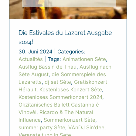
Die Estivales du Lazaret Ausgabe
2024!
30. Juni 2024
|
Categories:
Actualités
|
Tags:
Animationen Sète
,
Ausflug Bassin de Thau
,
Ausflug nach
Sète August
,
die Sommerspiele des
Lazaretts
,
dj set Sète
,
Gratiskonzert
Hérault
,
Kostenloses Konzert Sète
,
Kostenloses Sommerkonzert 2024
,
Okzitanisches Ballett Castanha é
Vinovèl
,
Ricardo & The Natural
Influence
,
Sommerkonzert Sète
,
summer party Sète
,
VAnDJ Sin'dee
,
Veranstaltung in Sete