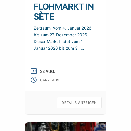
FLOHMARKT IN
SÈTE
Zeitraum: vom 4. Januar 2026
bis zum 27. Dezember 2026.
Dieser Markt findet vom 1.
Januar 2026 bis zum 31.
Dezember 2026 in Sète statt.
Hier finden Sie ein Angebot in
der Nähe und nützliche
23 AUG.
praktische Informationen, um
GANZTAGS
Ihren Besuch zu organisieren.
Jeden Sonntag können Sie auf
dem Flohmarkt in Sète nach
Schnäppchen suchen.
DETAILS ANZEIGEN
Praktische