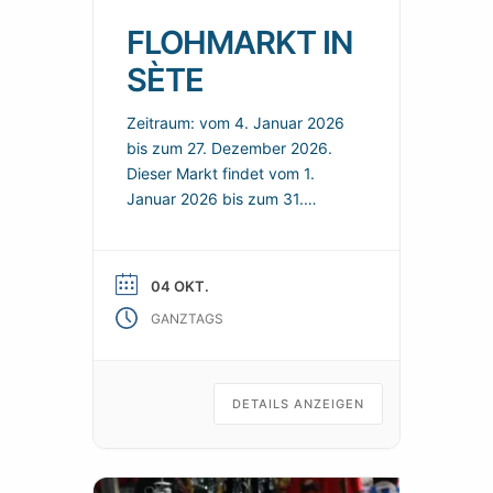
FLOHMARKT IN
SÈTE
Zeitraum: vom 4. Januar 2026
bis zum 27. Dezember 2026.
Dieser Markt findet vom 1.
Januar 2026 bis zum 31.
Dezember 2026 in Sète statt.
Hier finden Sie ein Angebot in
der Nähe und nützliche
04 OKT.
praktische Informationen, um
GANZTAGS
Ihren Besuch zu organisieren.
Jeden Sonntag können Sie auf
dem Flohmarkt in Sète nach
Schnäppchen suchen.
DETAILS ANZEIGEN
Praktische