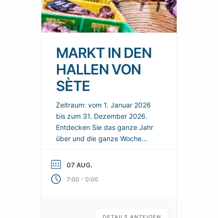
MARKT IN DEN
HALLEN VON
SÈTE
Zeitraum: vom 1. Januar 2026
bis zum 31. Dezember 2026.
Entdecken Sie das ganze Jahr
über und die ganze Woche
über die Spezialitäten von Sète
in den Markthallen der Stadt
07 AUG.
von 7 bis 14 Uhr und
-
7:00
0:00
verlängern Sie den Moment bis
15 Uhr in den Restaurants.
DETAILS ANZEIGEN