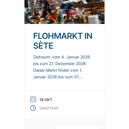
FLOHMARKT IN
SÈTE
Zeitraum: vom 4. Januar 2026
bis zum 27. Dezember 2026.
Dieser Markt findet vom 1.
Januar 2026 bis zum 31.
Dezember 2026 in Sète statt.
Hier finden Sie ein Angebot in
der Nähe und nützliche
18 OKT.
praktische Informationen, um
GANZTAGS
Ihren Besuch zu organisieren.
Jeden Sonntag können Sie auf
dem Flohmarkt in Sète nach