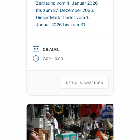
Zeitraum: vom 4. Januar 2026
bis zum 27. Dezember 2026.
Dieser Markt findet vom 1.
Januar 2026 bis zum 31.
Dezember 2026 in Sète statt.
Hier finden Sie ein Angebot in
der Nähe und nützliche
09 AUG.
praktische Informationen, um
-
7:00
0:00
Ihren Besuch zu organisieren.
Jeden Sonntag können Sie auf
dem Flohmarkt in Sète nach
Schnäppchen suchen.
DETAILS ANZEIGEN
Praktische