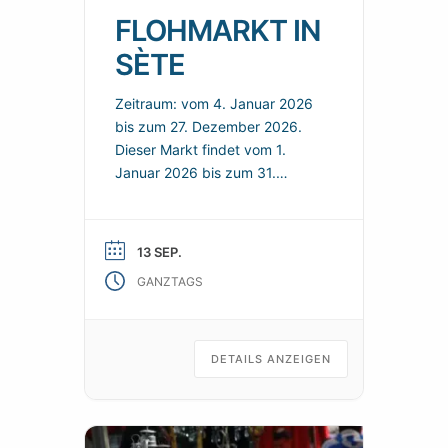
FLOHMARKT IN
SÈTE
Zeitraum: vom 4. Januar 2026
bis zum 27. Dezember 2026.
Dieser Markt findet vom 1.
Januar 2026 bis zum 31.
Dezember 2026 in Sète statt.
Hier finden Sie ein Angebot in
der Nähe und nützliche
13 SEP.
praktische Informationen, um
GANZTAGS
Ihren Besuch zu organisieren.
Jeden Sonntag können Sie auf
dem Flohmarkt in Sète nach
Schnäppchen suchen.
DETAILS ANZEIGEN
Praktische