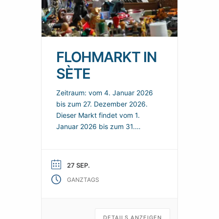
FLOHMARKT IN
SÈTE
Zeitraum: vom 4. Januar 2026
bis zum 27. Dezember 2026.
Dieser Markt findet vom 1.
Januar 2026 bis zum 31.
Dezember 2026 in Sète statt.
Hier finden Sie ein Angebot in
der Nähe und nützliche
27 SEP.
praktische Informationen, um
GANZTAGS
Ihren Besuch zu organisieren.
Jeden Sonntag können Sie auf
dem Flohmarkt in Sète nach
Schnäppchen suchen.
DETAILS ANZEIGEN