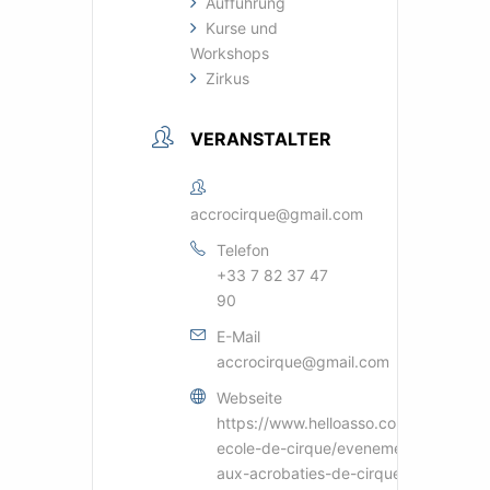
Aufführung
Kurse und
Workshops
Zirkus
VERANSTALTER
accrocirque@gmail.com
Telefon
+33 7 82 37 47
90
E-Mail
accrocirque@gmail.com
Webseite
https://www.helloasso.com/associatio
ecole-de-cirque/evenements/stage-ini
aux-acrobaties-de-cirque-niveau-deb