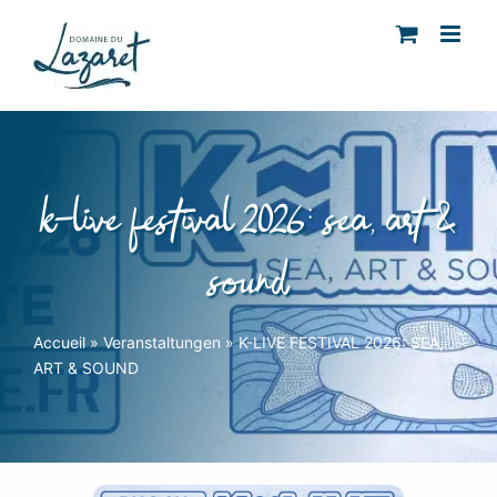
Skip
to
content
k-live festival 2026: sea, art &
sound
Accueil
»
Veranstaltungen
»
K-LIVE FESTIVAL 2026: SEA,
ART & SOUND